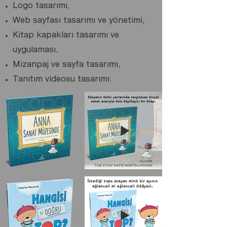
Logo tasarımı,
Web sayfası tasarımı ve yönetimi,
Kitap kapakları tasarımı ve
uygulaması,
Mizanpaj ve sayfa tasarımı,
Tanıtım videosu tasarımı.