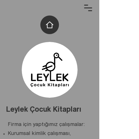
Leylek Çocuk Kitapları
irma
için yaptığımız çalışmalar
:
F
Kurumsal kimlik çalışması,